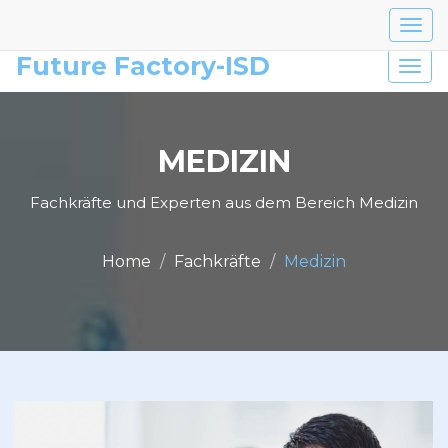
0049 176 70458526
Togg
cook
Future Factory-ISD
Togg
cons
navi
ban
MEDIZIN
Fachkräfte und Experten aus dem Bereich Medizin
Home
Fachkräfte
Medizin