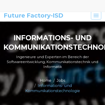
0049 176 70458526
Future Factory-ISD
Togg
navi
INFORMATIONS- UND
KOMMUNIKATIONSTECHNO
Ingenieure und Experten im Bereich der
Softwareentwicklung, Kommunikationstechnik und
Informatik
Home
Jobs
Informations- und
Kommunikationstechnologie